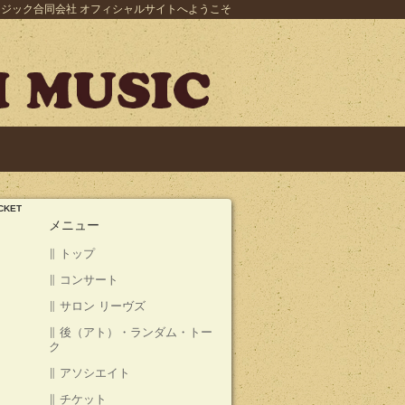
ジック合同会社 オフィシャルサイトへようこそ
ICKET
メニュー
∥ トップ
∥ コンサート
∥ サロン リーヴズ
∥ 後（アト）・ランダム・トー
ク
∥ アソシエイト
∥ チケット